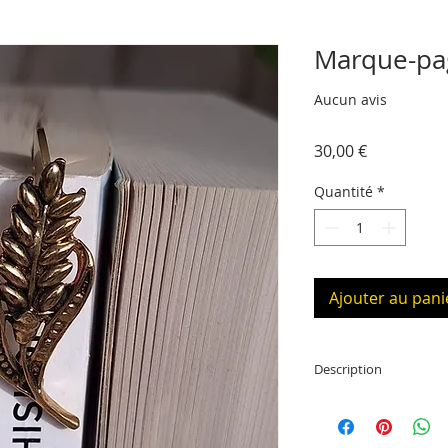
Marque-pag
Aucun avis
Prix
30,00 €
Quantité
*
Ajouter au pani
Description
Marque-page doré 2
14 cm de long (placé 
mesure de 1 cm à 4 