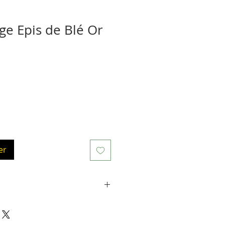
e Epis de Blé Or
er
4 Carats. La tige mesure environ
à l'intérieur du livre), le motif
cm de large (placé sur la reliure