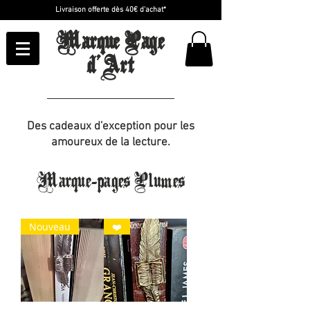
Livraison offerte dès 40€ d'achat*
Marque Page
d'Art
Des cadeaux d'exception pour les
amoureux de la lecture.
Marque-pages Plumes
Nouveau
❤️