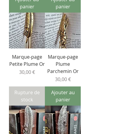
panier
panier
Marque-page
Marque-page
Petite Plume Or
Plume
Parchemin Or
Prix
30,00 €
Prix
30,00 €
Rupture de
Ajouter au
stock
panier