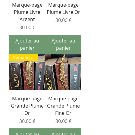
Marque-page
Marque-page
Plume Livre
Plume Livre Or
Argent
Prix
30,00 €
Prix
30,00 €
Ajouter au
Ajouter au
panier
panier
Demander un retour en stock
Marque-page
Marque-page
Grande Plume
Grande Plume
Or
Fine Or
Prix
Prix
30,00 €
30,00 €
Ajouter au
Ajouter au