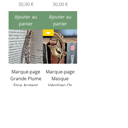
Prix
Prix
30,00 €
30,00 €
Ajouter au
Ajouter au
panier
panier
❤️
Marque-page
Marque-page
Grande Plume
Masque
Fine Argent
Vénitien Or
Prix
Prix
30,00 €
30,00 €
Ajouter au
Ajouter au
panier
panier