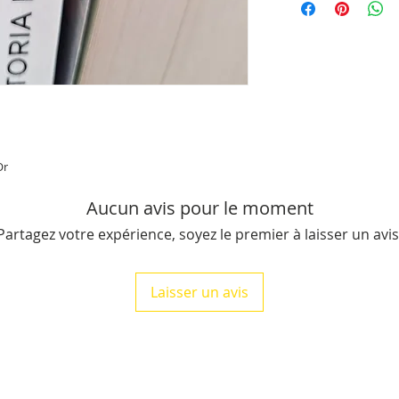
14 cm de long (placé 
mesure de 1 cm à 4 
du livre), il pèse e
Livraison offerte po
conditions.
Or
Aucun avis pour le moment
Partagez votre expérience, soyez le premier à laisser un avis
Laisser un avis