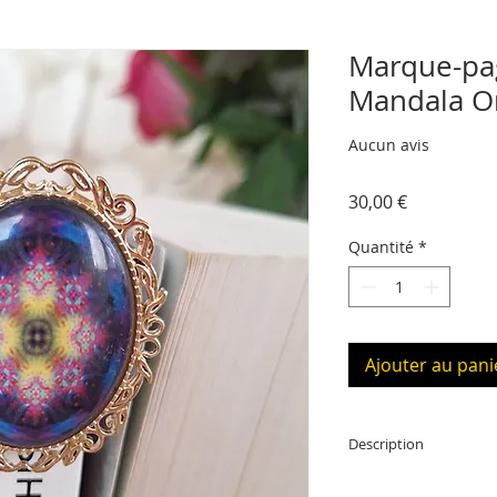
Marque-pa
Mandala O
Aucun avis
Prix
30,00 €
Quantité
*
Ajouter au pani
Description
Marque-page doré 2