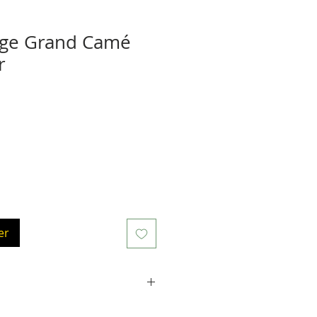
ge Grand Camé
r
er
4 Carats. La tige mesure environ