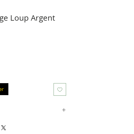
ge Loup Argent
er
é 925. La tige mesure environ
à l'intérieur du livre), le motif
cm de large (placé sur la reliure