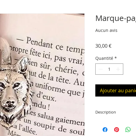
Marque-pa
Aucun avis
Prix
30,00 €
Quantité
*
Ajouter au pani
Description
Marque-page argent
14 cm de long (placé 
mesure de 1 cm à 4 