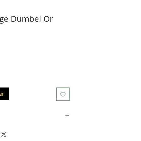
ge Dumbel Or
er
4 Carats. La tige mesure environ
à l'intérieur du livre), le motif
cm de large (placé sur la reliure