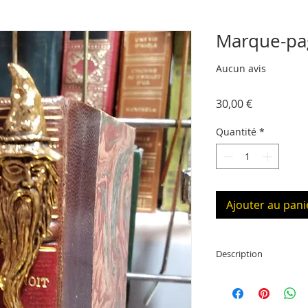
Marque-pa
Aucun avis
Prix
30,00 €
Quantité
*
Ajouter au pani
Description
Marque-page doré 2
14 cm de long (placé 
mesure de 1 cm à 4 