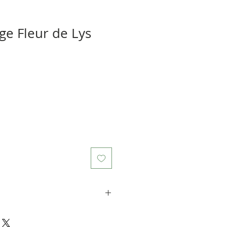
e Fleur de Lys
é 925. La tige mesure environ
à l'intérieur du livre), le motif