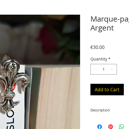
Marque-pag
Argent
Price
€30.00
Quantity
*
Add to Cart
Description
Marque-page argent
14 cm de long (placé 