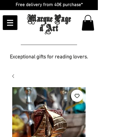
Free delivery from 40€ purchase*
Marque Page
d'Art
Exceptional gifts for reading lovers.