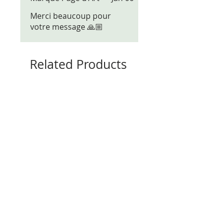
Merci beaucoup pour
votre message 🙏🏼
Related Products
New model
New model
Marque-page Plat Croix
Marque-page Plat Clé d