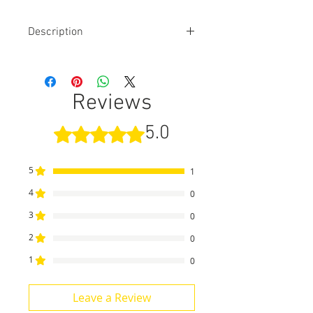
Description
Marque-page doré 24 Carats. La
tige mesure environ 14 cm de long
(placé à l'intérieur du livre), le motif
Reviews
mesure de 1 cm à 4 cm de large
(placé sur la reliure du livre), il
5.0
Rated 5 out of 5 stars.
pèse entre 15 gr et 24 grammes.
Livraison offerte pour la Europe et
la Suisse.
5
1
4
0
3
0
2
0
1
0
Leave a Review