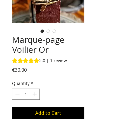
Marque-page
Voilier Or
Rating is 5.0 out of five stars based on 1 review
5.0 | 1 review
Price
€30.00
Quantity
*
Add to Cart