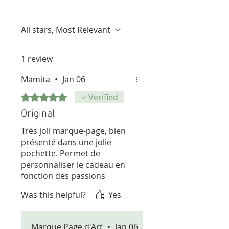
All stars, Most Relevant
1 review
Mamita
•
Jan 06
Rated 5 out of 5 stars.
Verified
Original
Très joli marque-page, bien
présenté dans une jolie
pochette. Permet de
personnaliser le cadeau en
fonction des passions
(lecture & voile), le combo
Was this helpful?
Yes
parfait. Livraison rapide.
Marque Page d'Art
•
Jan 06